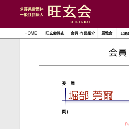
委 員
岡）
作