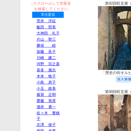
↓スクロールして作家名
第92回旺玄展（
を検索してください
「歴史の街オル
第90回旺玄展（