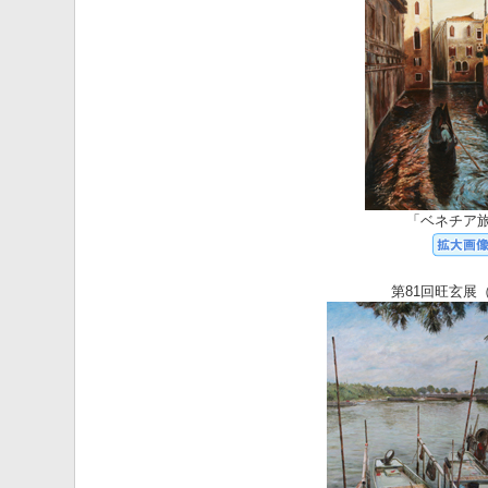
「ベネチア
第81回旺玄展（