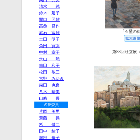
「石壁の
第88回旺玄展（