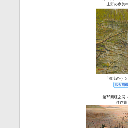
上野の森美
「清流のうつ
第75回旺玄展（
佳作賞