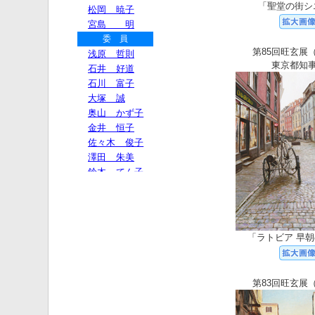
「聖堂の街シ
第85回旺玄展（
東京都知
「ラトビア 早
第83回旺玄展（