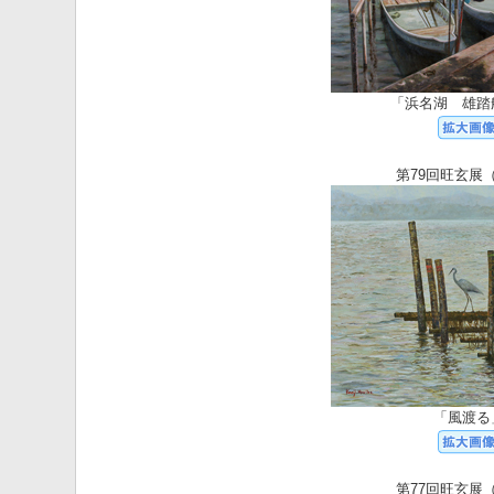
「浜名湖 雄踏
第79回旺玄展（
「風渡る
第77回旺玄展（