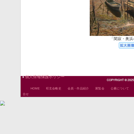
「閑寂・奥浜
個人情報保護ポリシー
｜
｜
｜
｜
HOME
旺玄会略史
会員・作品紹介
展覧会
公募について
合せ