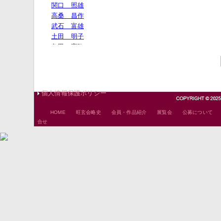
個人情報保護ポリシー
｜
｜
｜
｜
HOME
旺玄会略史
会員・作品紹介
展覧会
公募について
合せ