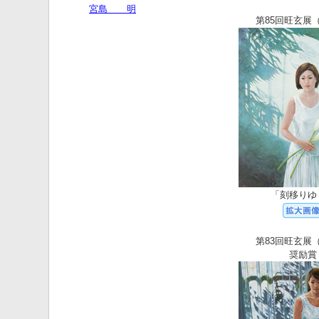
第85回旺玄展（
「刻移りゆ
第83回旺玄展（
奨励賞