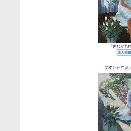
「刻ながれ
第81回旺玄展（