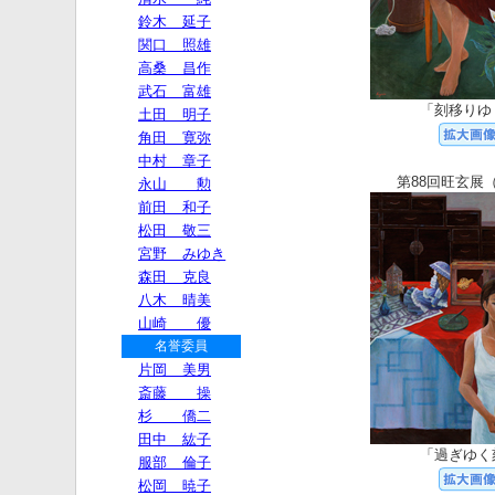
「刻移りゆ
第88回旺玄展（
「過ぎゆく