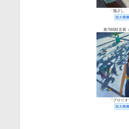
「陽ざし 
第79回旺玄展（
「グロリオ