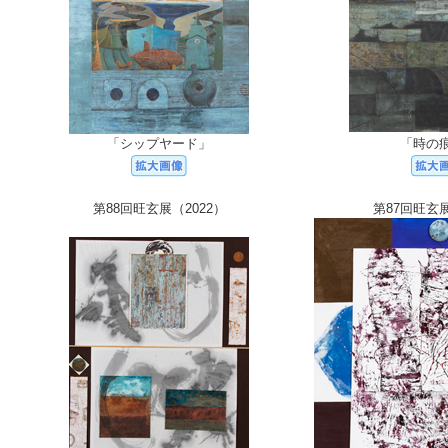
「シップヤード」
「時の
第88回旺玄展（2022）
第87回旺玄展