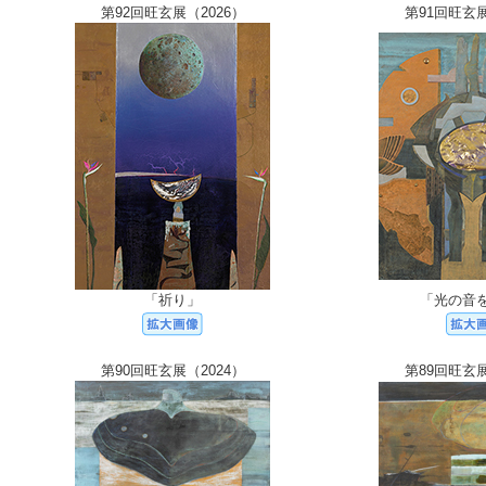
第92回旺玄展（2026）
第91回旺玄展
「祈り」
「光の音
第90回旺玄展（2024）
第89回旺玄展