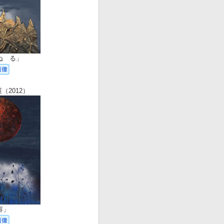
ぬ る」
（2012）
容」