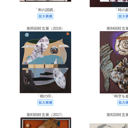
「和の諧調」
「時の
第85回旺玄展（2019）
第84回旺玄展
「樹の印」
「時空を
第83回旺玄展（2017）
第82回旺玄展