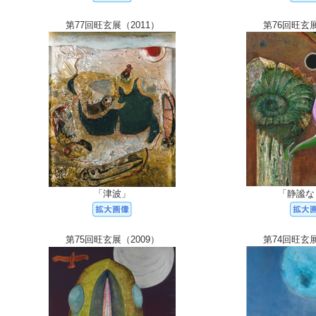
第77回旺玄展（2011）
第76回旺玄展
「津波」
「静謐な
第75回旺玄展（2009）
第74回旺玄展