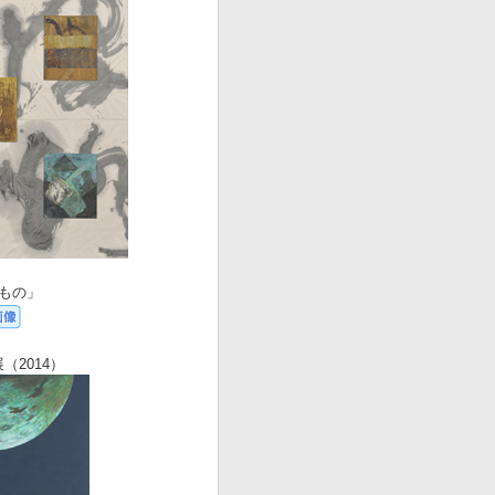
もの」
（2014）