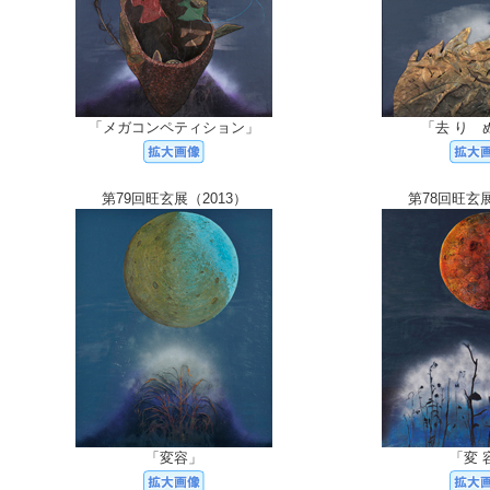
「メガコンペティション」
「去 り 
第79回旺玄展（2013）
第78回旺玄展
「変容」
「変 