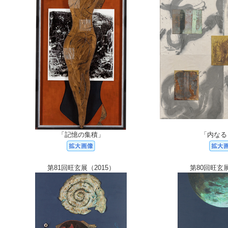
「記憶の集積」
「内なる
第81回旺玄展（2015）
第80回旺玄展