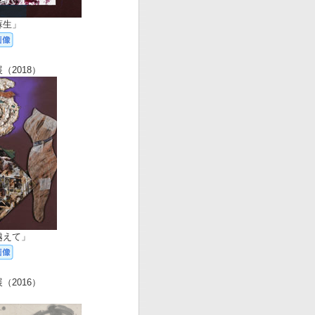
蘇生」
（2018）
越えて」
（2016）