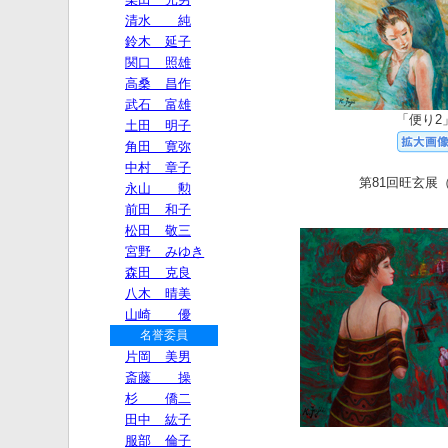
「便り2
第81回旺玄展（