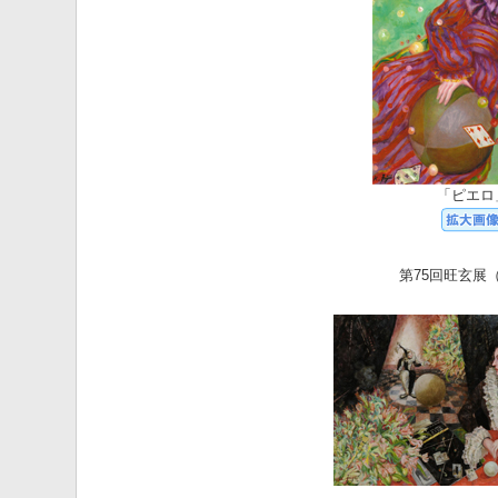
「ピエロ
第75回旺玄展（