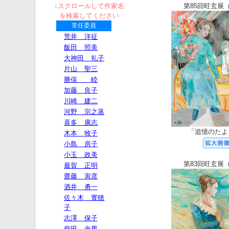
↓スクロールして作家名
第85回旺玄展（
を検索してください
「追憶のたより
第83回旺玄展（