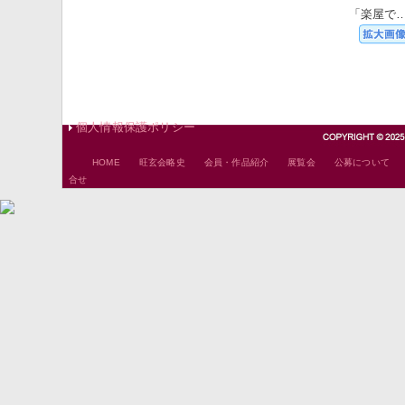
「楽屋で
個人情報保護ポリシー
｜
｜
｜
｜
HOME
旺玄会略史
会員・作品紹介
展覧会
公募について
合せ