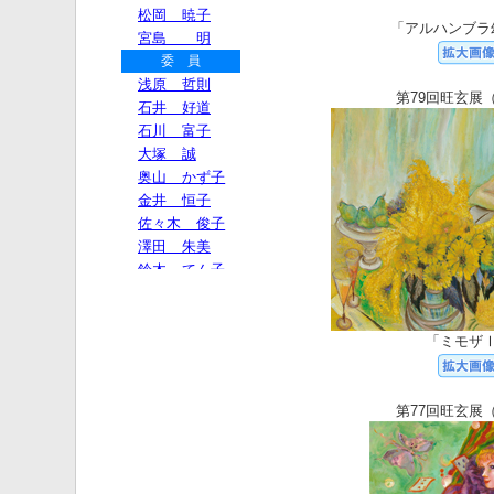
「アルハンブラ
第79回旺玄展（
「ミモザ
第77回旺玄展（