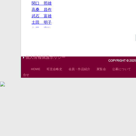
個人情報保護ポリシー
｜
｜
｜
｜
HOME
旺玄会略史
会員・作品紹介
展覧会
公募について
合せ