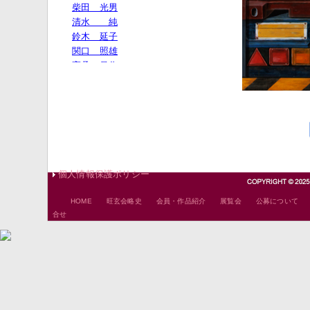
個人情報保護ポリシー
｜
｜
｜
｜
HOME
旺玄会略史
会員・作品紹介
展覧会
公募について
合せ