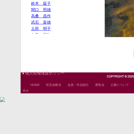
個人情報保護ポリシー
｜
｜
｜
｜
HOME
旺玄会略史
会員・作品紹介
展覧会
公募について
合せ