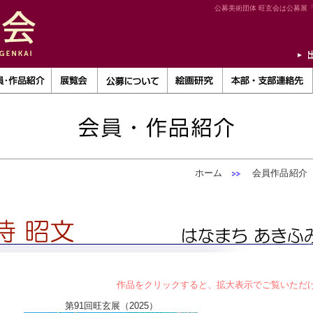
公募美術団体 旺玄会は公募展
ホーム
会員作品紹介
作品をクリックすると、拡大表示でご覧いただ
第91回旺玄展（2025）