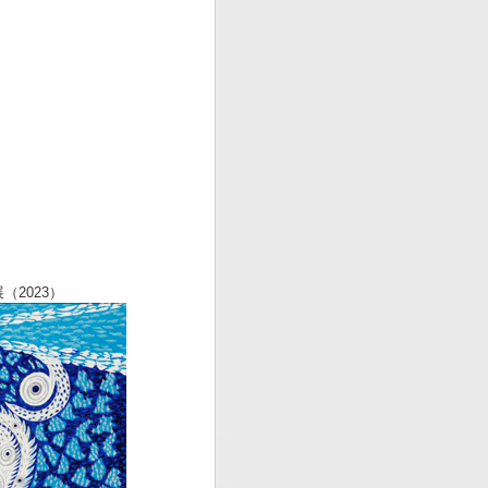
（2023）