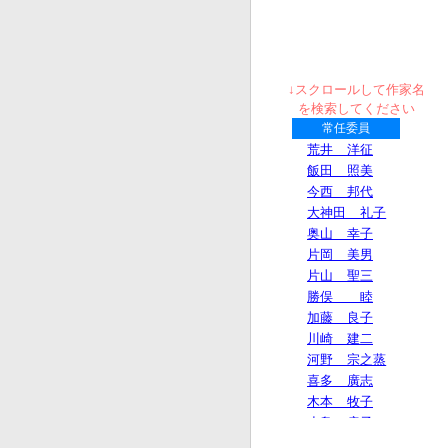
↓スクロールして作家名
を検索してください