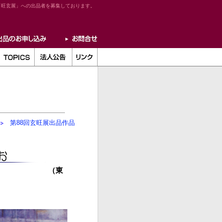
「旺玄展」への出品者を募集しております。
第88回玄旺展出品作品
（東