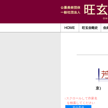
京）
↓スクロールして作家名
を検索してください